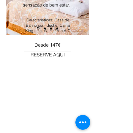
sensação de bem estar.
Características: Casa de
Banho com duche, Cama
King size, Wi-Fi, TV e A.C
Desde 147€
RESERVE AQUI